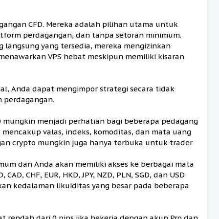
agangan CFD. Mereka adalah pilihan utama untuk
latform perdagangan, dan tanpa setoran minimum.
ng langsung yang tersedia, mereka mengizinkan
 menawarkan VPS hebat meskipun memiliki kisaran
al, Anda dapat mengimpor strategi secara tidak
rm perdagangan.
130 mungkin menjadi perhatian bagi beberapa pedagang
 mencakup valas, indeks, komoditas, dan mata uang
gan crypto mungkin juga hanya terbuka untuk trader
mum dan Anda akan memiliki akses ke berbagai mata
 CAD, CHF, EUR, HKD, JPY, NZD, PLN, SGD, dan USD
n kedalaman likuiditas yang besar pada beberapa
rendah dari 0 pips jika bekerja dengan akun Pro dan