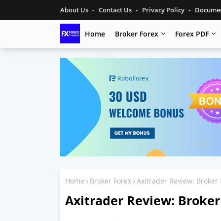
About Us
Contact Us
Privacy Policy
Documen
Home
Broker Forex
Forex PDF
Home
Broker Forex
Axitrader Review: Broker
Axitrader Review: Broker