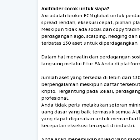
Axitrader cocok untuk siapa?
Axi adalah broker ECN global untuk perd
spread rendah, eksekusi cepat, pilihan p
Meskipun tidak ada social dan copy tradi
perdagangan algo, scalping, hedging dan
terbatas 130 aset untuk diperdagangkan.
Dalam hal menyalin dan perdagangan sosi
langsung melalui fitur EA Anda di platfo
Jumlah aset yang tersedia di lebih dari 
berpengalaman meskipun daftar tersebut
kripto. Tergantung pada lokasi, perdagan
profesional.
Anda tidak perlu melakukan setoran mini
uang dasar yang baik termasuk semua AUD,
yang dapat digunakan untuk memanfaatka
kecepatan eksekusi tercepat di industri.
Anda akan menemukan spread yang sangat 