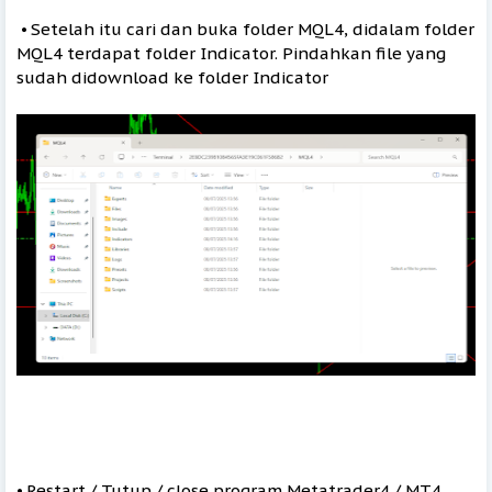
⦁ Setelah itu cari dan buka folder MQL4, didalam folder
MQL4 terdapat folder Indicator. Pindahkan file yang
sudah didownload ke folder Indicator
⦁ Restart / Tutup / close program Metatrader4 / MT4,