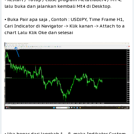
lalu buka dan jalankan kembali Mt4 di Desktop.
⦁ Buka Pair apa saja , Contoh : USDJPY, Time Frame H1,
Cari Indicator di Navigator -> Klik kanan -> Attach to a
chart Lalu Klik Oke dan selesai
⦁ Jika benar dari langkah 1 – 8, maka Indikator Custom