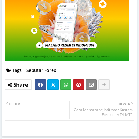
Tags
Seputar Forex
OLDER
NEWER
Cara Memasang Indikator Kustom
Forex di MT4 MT5